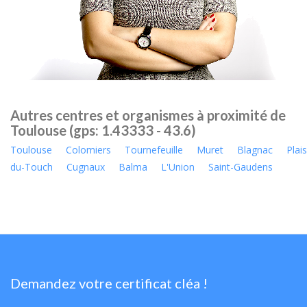
Autres centres et organismes à proximité de
Toulouse (gps: 1.43333 - 43.6)
Toulouse
Colomiers
Tournefeuille
Muret
Blagnac
Plai
du-Touch
Cugnaux
Balma
L'Union
Saint-Gaudens
Demandez votre certificat cléa !